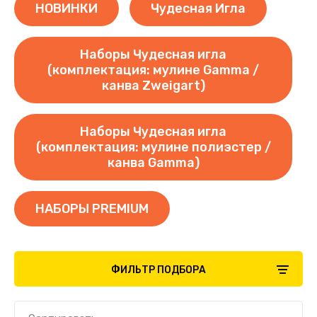
НОВИНКИ
Чудесная Игла
Наборы Чудесная игла
(комплектация: мулине Gamma /
канва Zweigart)
Наборы Чудесная игла
(комплектация: мулине полиэстер /
канва Gamma)
НАБОРЫ PREMIUM
ФИЛЬТР ПОДБОРА